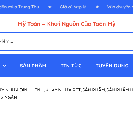
ấp dẫn mùa Trung Thu ★ Giá cả hợp lý ★ Vận chuyển
Mỹ Toàn – Khơi Nguồn Của Toàn Mỹ
N
SẢN PHẨM
TIN TỨC
TUYỂN DỤNG
AY NHỰA ĐỊNH HÌNH
KHAY NHỰA PET
SẢN PHẨM
SẢN PHẨM 
 3 NGĂN