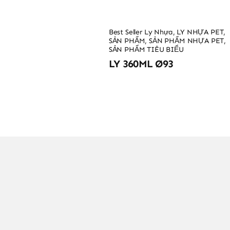
Best Seller Ly Nhựa
,
LY NHỰA PET
,
SẢN PHẨM
,
SẢN PHẨM NHỰA PET
,
SẢN PHẨM TIÊU BIỂU
LY 360ML Ø93