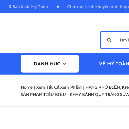
Skip
Mại & Sản Xuất Mỹ Toàn ★ Chương trình khuyến mãi h
to
content
Search
for:
DANH MỤC
VỀ MỸ TOÀ
Home
Xem Tất Cả Xem Phẩm
HÀNG PHỔ BIẾN
KH
SẢN PHẨM TIÊU BIỂU
KHAY BÁNH QUY TRẮNG SỬA