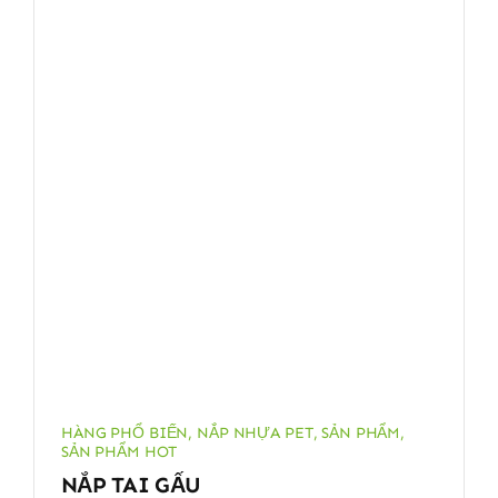
HÀNG PHỔ BIẾN
,
NẮP NHỰA PET
,
SẢN PHẨM
,
SẢN PHẨM HOT
NẮP TAI GẤU