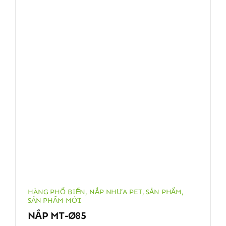
HÀNG PHỔ BIẾN
,
NẮP NHỰA PET
,
SẢN PHẨM
,
SẢN PHẨM MỚI
NẮP MT-Ø85