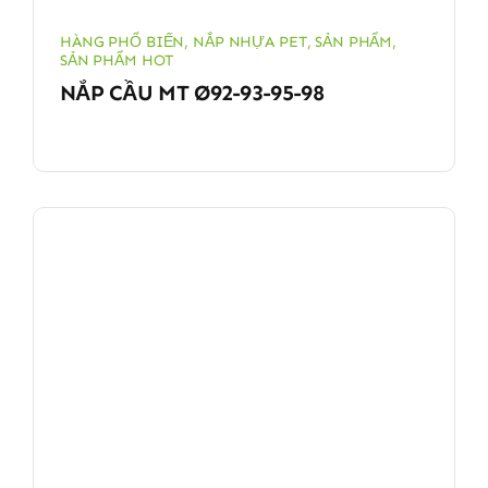
HÀNG PHỔ BIẾN
,
NẮP NHỰA PET
,
SẢN PHẨM
,
SẢN PHẨM HOT
NẮP CẦU MT Ø92-93-95-98