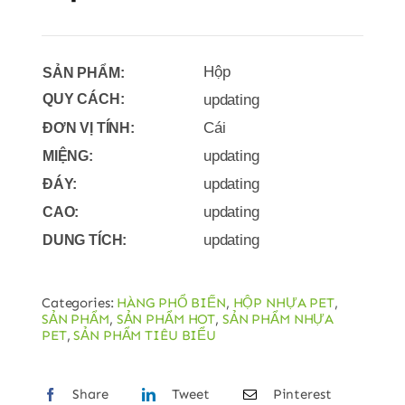
Hộp
SẢN PHẨM:
QUY CÁCH:
updating
Cái
ĐƠN VỊ TÍNH:
updating
MIỆNG:
updating
ĐÁY:
updating
CAO:
updating
DUNG TÍCH:
Categories:
HÀNG PHỔ BIẾN
,
HỘP NHỰA PET
,
SẢN PHẨM
,
SẢN PHẨM HOT
,
SẢN PHẨM NHỰA
PET
,
SẢN PHẨM TIÊU BIỂU
Share
Tweet
Pinterest