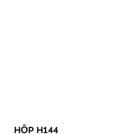
HỘP H144