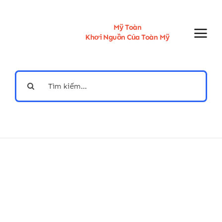
Skip
to
content
Mỹ Toàn
Khơi Nguồn Của Toàn Mỹ
Search
for: