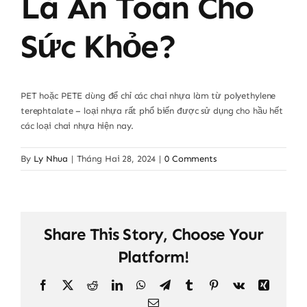
Là An Toàn Cho
Sức Khỏe?
PET hoặc PETE dùng để chỉ các chai nhựa làm từ polyethylene
terephtalate – loại nhựa rất phổ biến được sử dụng cho hầu hết
các loại chai nhựa hiện nay.
By
Ly Nhua
|
Tháng Hai 28, 2024
|
0 Comments
Share This Story, Choose Your
Platform!
Facebook
X
Reddit
LinkedIn
WhatsApp
Telegram
Tumblr
Pinterest
Vk
Xing
Email