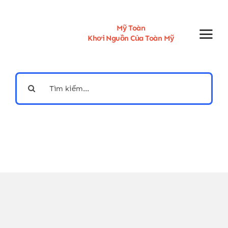
Skip
to
content
Mỹ Toàn
Khơi Nguồn Của Toàn Mỹ
Search
for: