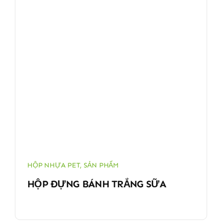
HỘP NHỰA PET
,
SẢN PHẨM
HỘP ĐỰNG BÁNH TRẮNG SỮA