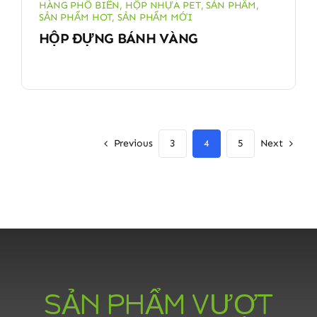
HÀNG PHỔ BIẾN
,
HỘP NHỰA PET
,
SẢN PHẨM
,
SẢN PHẨM HOT
,
SẢN PHẨM MỚI
HỘP ĐỰNG BÁNH VÀNG
Previous
Next
3
4
5
SẢN PHẨM VƯỢT