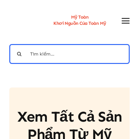
Skip
to
content
Mỹ Toàn
Khơi Nguồn Của Toàn Mỹ
Search
for:
Xem Tất Cả Sản
Phẩm Từ Mỹ