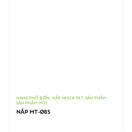
HÀNG PHỔ BIẾN
,
NẮP NHỰA PET
,
SẢN PHẨM
,
SẢN PHẨM MỚI
NẮP MT-Ø85