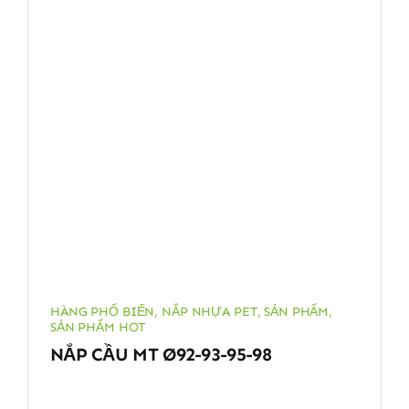
HÀNG PHỔ BIẾN
,
NẮP NHỰA PET
,
SẢN PHẨM
,
SẢN PHẨM HOT
NẮP CẦU MT Ø92-93-95-98