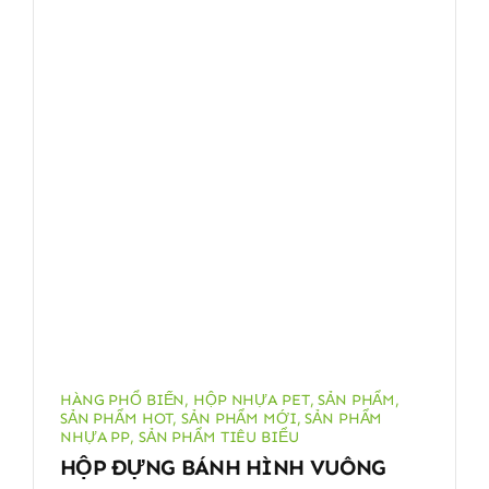
HÀNG PHỔ BIẾN
,
HỘP NHỰA PET
,
SẢN PHẨM
,
SẢN PHẨM HOT
,
SẢN PHẨM MỚI
,
SẢN PHẨM
NHỰA PP
,
SẢN PHẨM TIÊU BIỂU
HỘP ĐỰNG BÁNH HÌNH VUÔNG