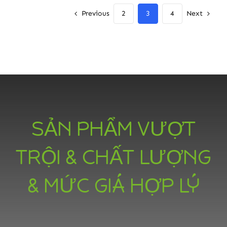
Previous
Next
2
3
4
SẢN PHẨM VƯỢT
TRỘI & CHẤT LƯỢNG
& MỨC GIÁ HỢP LÝ