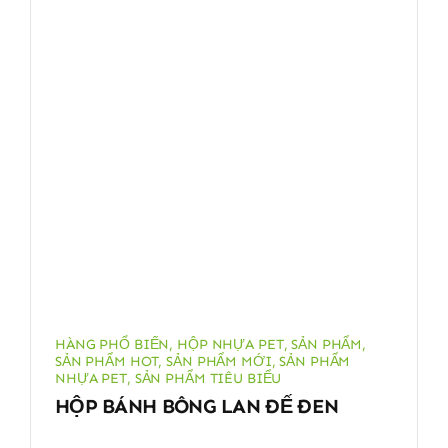
HÀNG PHỔ BIẾN
,
HỘP NHỰA PET
,
SẢN PHẨM
,
SẢN PHẨM HOT
,
SẢN PHẨM MỚI
,
SẢN PHẨM
NHỰA PET
,
SẢN PHẨM TIÊU BIỂU
HỘP BÁNH BÔNG LAN ĐẾ ĐEN