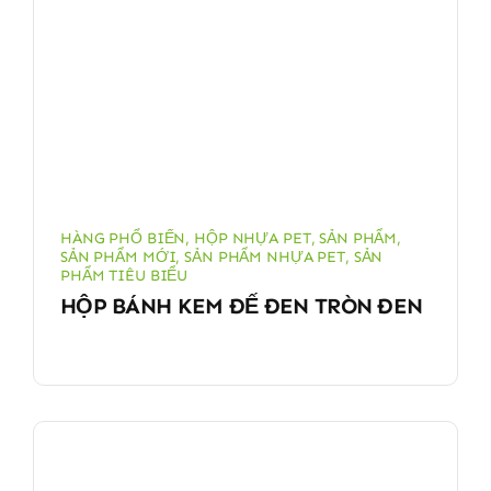
HÀNG PHỔ BIẾN
,
HỘP NHỰA PET
,
SẢN PHẨM
,
SẢN PHẨM MỚI
,
SẢN PHẨM NHỰA PET
,
SẢN
PHẨM TIÊU BIỂU
HỘP BÁNH KEM ĐẾ ĐEN TRÒN ĐEN