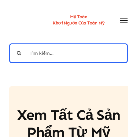
Skip
to
content
Mỹ Toàn
Khơi Nguồn Của Toàn Mỹ
Search
for:
Xem Tất Cả Sản
Phẩm Từ Mỹ