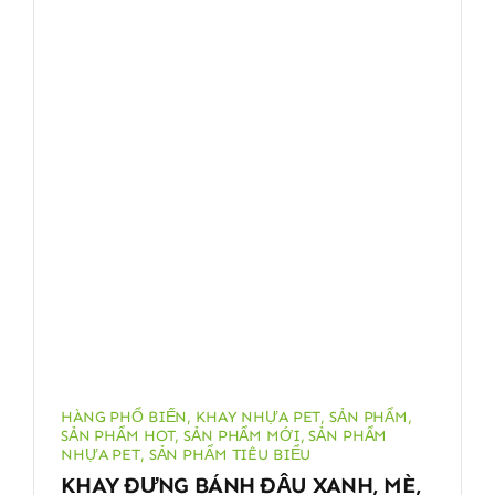
HÀNG PHỔ BIẾN
,
KHAY NHỰA PET
,
SẢN PHẨM
,
SẢN PHẨM HOT
,
SẢN PHẨM MỚI
,
SẢN PHẨM
NHỰA PET
,
SẢN PHẨM TIÊU BIỂU
KHAY ĐỰNG BÁNH ĐẬU XANH, MÈ,