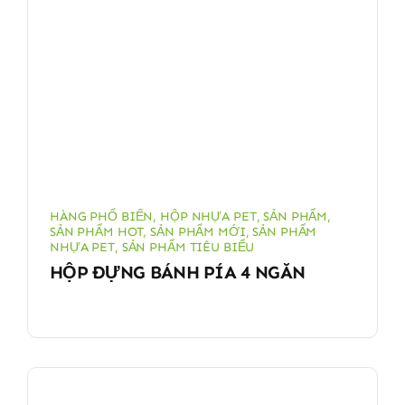
HÀNG PHỔ BIẾN
,
HỘP NHỰA PET
,
SẢN PHẨM
,
SẢN PHẨM HOT
,
SẢN PHẨM MỚI
,
SẢN PHẨM
NHỰA PET
,
SẢN PHẨM TIÊU BIỂU
HỘP ĐỰNG BÁNH PÍA 4 NGĂN