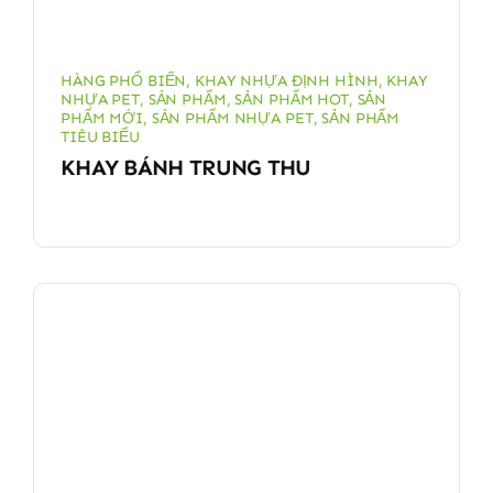
HÀNG PHỔ BIẾN
,
KHAY NHỰA ĐỊNH HÌNH
,
KHAY
NHỰA PET
,
SẢN PHẨM
,
SẢN PHẨM HOT
,
SẢN
PHẨM MỚI
,
SẢN PHẨM NHỰA PET
,
SẢN PHẨM
TIÊU BIỂU
KHAY BÁNH TRUNG THU