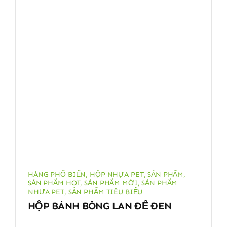
HÀNG PHỔ BIẾN
,
HỘP NHỰA PET
,
SẢN PHẨM
,
SẢN PHẨM HOT
,
SẢN PHẨM MỚI
,
SẢN PHẨM
NHỰA PET
,
SẢN PHẨM TIÊU BIỂU
HỘP BÁNH BÔNG LAN ĐẾ ĐEN