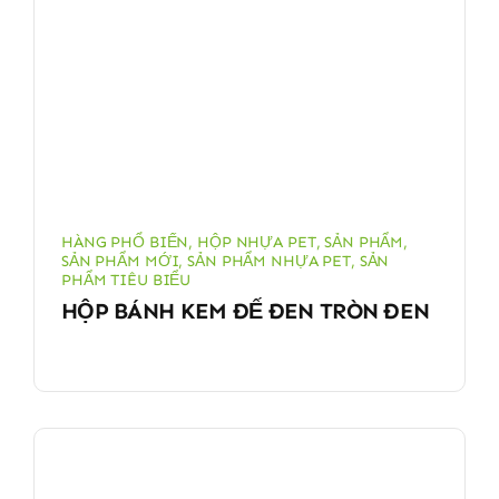
HÀNG PHỔ BIẾN
,
HỘP NHỰA PET
,
SẢN PHẨM
,
SẢN PHẨM MỚI
,
SẢN PHẨM NHỰA PET
,
SẢN
PHẨM TIÊU BIỂU
HỘP BÁNH KEM ĐẾ ĐEN TRÒN ĐEN