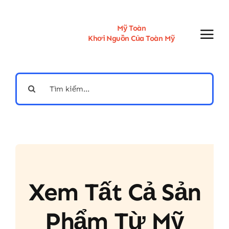
Skip
to
content
Mỹ Toàn
Khơi Nguồn Của Toàn Mỹ
Search
for:
Xem Tất Cả Sản
Phẩm Từ Mỹ