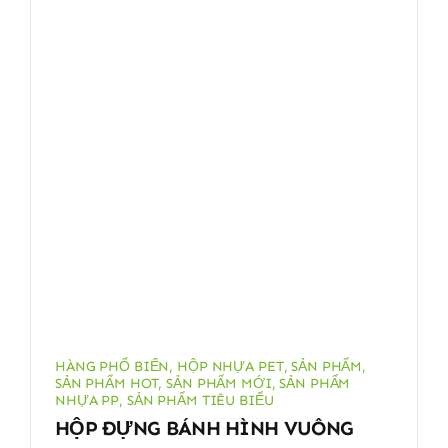
HÀNG PHỔ BIẾN
,
HỘP NHỰA PET
,
SẢN PHẨM
,
SẢN PHẨM HOT
,
SẢN PHẨM MỚI
,
SẢN PHẨM
NHỰA PP
,
SẢN PHẨM TIÊU BIỂU
HỘP ĐỰNG BÁNH HÌNH VUÔNG