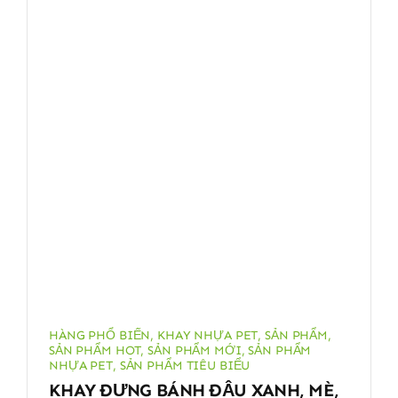
HÀNG PHỔ BIẾN
,
KHAY NHỰA PET
,
SẢN PHẨM
,
SẢN PHẨM HOT
,
SẢN PHẨM MỚI
,
SẢN PHẨM
NHỰA PET
,
SẢN PHẨM TIÊU BIỂU
KHAY ĐỰNG BÁNH ĐẬU XANH, MÈ,