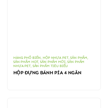
HÀNG PHỔ BIẾN
,
HỘP NHỰA PET
,
SẢN PHẨM
,
SẢN PHẨM HOT
,
SẢN PHẨM MỚI
,
SẢN PHẨM
NHỰA PET
,
SẢN PHẨM TIÊU BIỂU
HỘP ĐỰNG BÁNH PÍA 4 NGĂN