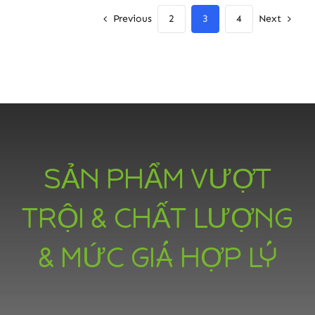
Previous
Next
2
3
4
SẢN PHẨM VƯỢT
TRỘI & CHẤT LƯỢNG
& MỨC GIÁ HỢP LÝ