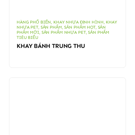
HÀNG PHỔ BIẾN
,
KHAY NHỰA ĐỊNH HÌNH
,
KHAY
NHỰA PET
,
SẢN PHẨM
,
SẢN PHẨM HOT
,
SẢN
PHẨM MỚI
,
SẢN PHẨM NHỰA PET
,
SẢN PHẨM
TIÊU BIỂU
KHAY BÁNH TRUNG THU