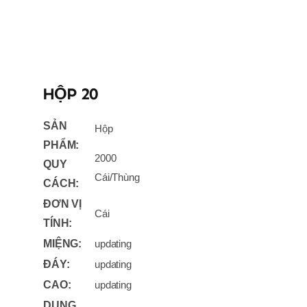
HỘP 20
SẢN
Hộp
PHẨM:
2000
QUY
Cái/Thùng
CÁCH:
ĐƠN VỊ
Cái
TÍNH:
MIỆNG:
updating
ĐÁY:
updating
CAO:
updating
DUNG