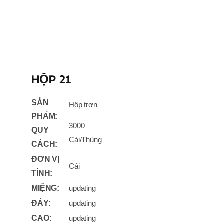
HỘP 21
SẢN
Hộp trơn
PHẨM:
3000
QUY
Cái/Thùng
CÁCH:
ĐƠN VỊ
Cái
TÍNH:
MIỆNG:
updating
ĐÁY:
updating
CAO:
updating