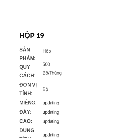
HỘP 19
SẢN
Hộp
PHẨM:
500
QUY
Bộ/Thùng
CÁCH:
ĐƠN VỊ
Bộ
TÍNH:
MIỆNG:
updating
ĐÁY:
updating
CAO:
updating
DUNG
updating