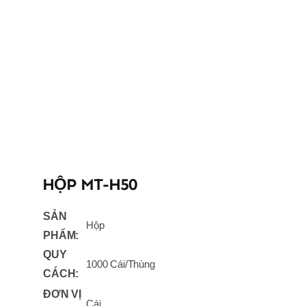
HỘP MT-H50
SẢN
Hộp
PHẨM:
QUY
1000 Cái/Thùng
CÁCH:
ĐƠN VỊ
Cái