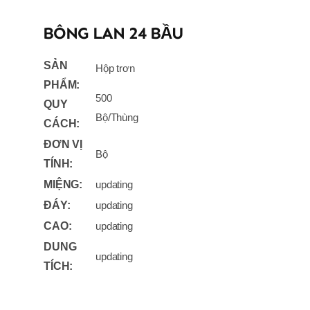
BÔNG LAN 24 BẦU
SẢN
Hộp trơn
PHẨM:
500
QUY
Bộ/Thùng
CÁCH:
ĐƠN VỊ
Bộ
TÍNH:
MIỆNG:
updating
ĐÁY:
updating
CAO:
updating
DUNG
updating
TÍCH: