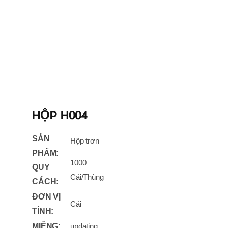
HỘP H004
SẢN
Hộp trơn
PHẨM:
1000
QUY
Cái/Thùng
CÁCH:
ĐƠN VỊ
Cái
TÍNH:
MIỆNG:
updating