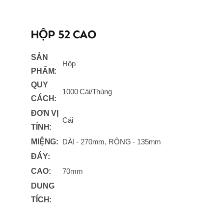
HỘP 52 CAO
SẢN
Hộp
PHẨM:
QUY
1000 Cái/Thùng
CÁCH:
ĐƠN VỊ
Cái
TÍNH:
MIỆNG:
DÀI - 270mm, RỘNG - 135mm
ĐÁY:
CAO:
70mm
DUNG
TÍCH: