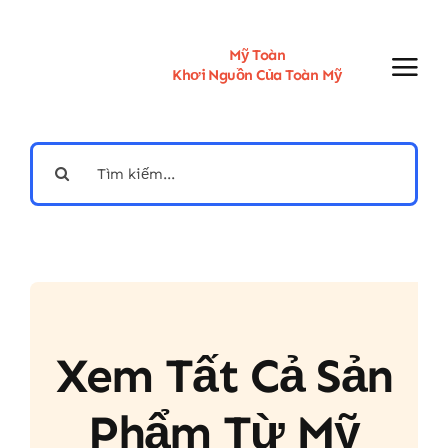
Skip
to
content
Mỹ Toàn
Khơi Nguồn Của Toàn Mỹ
Search
for:
Xem Tất Cả Sản
Phẩm Từ Mỹ