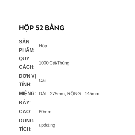
HỘP 52 BẰNG
SẢN
Hộp
PHẨM:
QUY
1000 Cái/Thùng
CÁCH:
ĐƠN VỊ
Cái
TÍNH:
MIỆNG:
DÀI - 275mm, RỘNG - 145mm
ĐÁY:
CAO:
60mm
DUNG
updating
TÍCH: