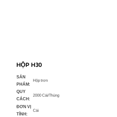
HỘP H30
SẢN
Hộp trơn
PHẨM:
QUY
2000 Cái/Thùng
CÁCH:
ĐƠN VỊ
Cái
TÍNH: