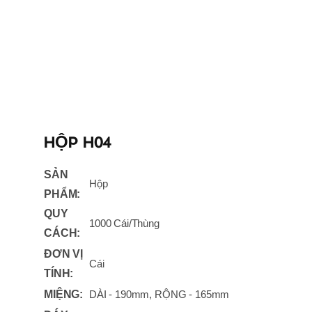
HỘP H04
SẢN
Hộp
PHẨM:
QUY
1000 Cái/Thùng
CÁCH:
ĐƠN VỊ
Cái
TÍNH:
MIỆNG:
DÀI - 190mm, RỘNG - 165mm