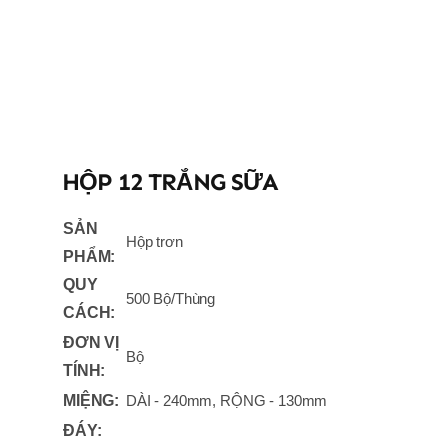
HỘP 12 TRẮNG SỮA
SẢN
Hộp trơn
PHẨM:
QUY
500 Bộ/Thùng
CÁCH:
ĐƠN VỊ
Bộ
TÍNH:
MIỆNG:
DÀI - 240mm, RỘNG - 130mm
ĐÁY: