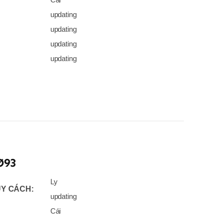
updating
updating
updating
updating
Ø93
Ly
Y CÁCH:
updating
Cái