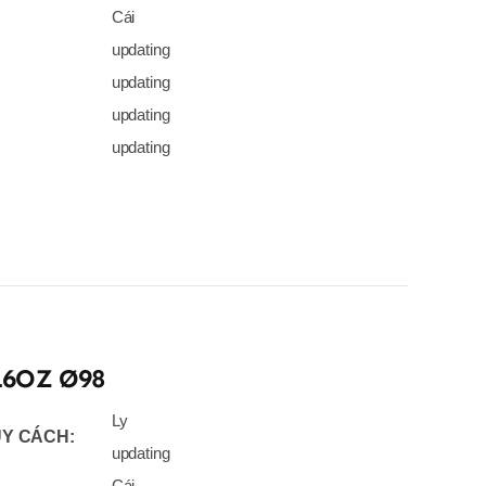
Cái
updating
updating
updating
updating
16OZ Ø98
Ly
Y CÁCH:
updating
Cái