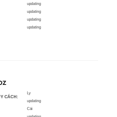
updating
updating
updating
updating
OZ
Ly
Y CÁCH:
updating
Cái
updating