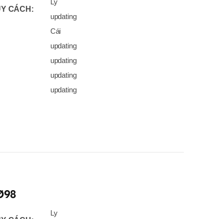
Ly
Y CÁCH:
updating
Cái
updating
updating
updating
updating
Ø98
Ly