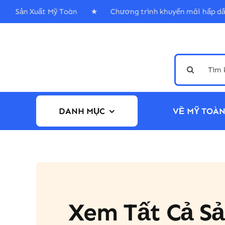
Skip
& Sản Xuất Mỹ Toàn ★ Chương trình khuyến mãi hấp 
to
content
Search
for:
DANH MỤC
VỀ MỸ TOÀ
Xem Tất Cả S