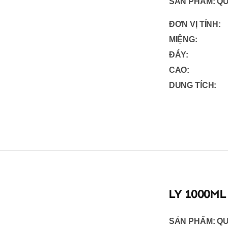
SẢN PHẨM:
QU
ĐƠN VỊ TÍNH:
MIỆNG:
ĐÁY:
CAO:
DUNG TÍCH:
LY 1000ML
SẢN PHẨM:
QU