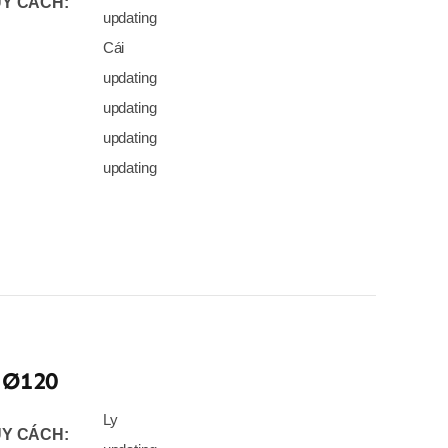
Y CÁCH:
updating
Cái
updating
updating
updating
updating
 Ø120
Ly
Y CÁCH: