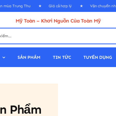
dẫn mùa Trung Thu ★ Giá cả hợp lý ★ Vận chuyển nha
Mỹ Toàn – Khơi Nguồn Của Toàn Mỹ
N
SẢN PHẨM
TIN TỨC
TUYỂN DỤNG
ản Phẩm