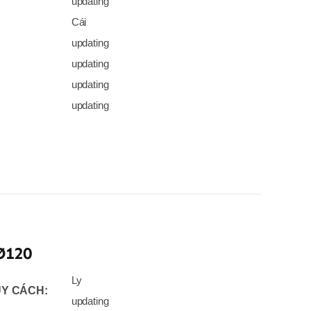
updating
Cái
updating
updating
updating
updating
Ø120
Ly
Y CÁCH:
updating