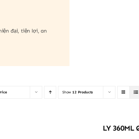
ện đại, tiện lợi, an
rice
Show
12 Products
LY 360ML 