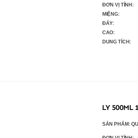
ĐƠN VỊ TÍNH:
MIỆNG:
ĐÁY:
CAO:
DUNG TÍCH:
LY 500ML 
SẢN PHẨM:
QU
ĐƠN VỊ TÍNH: