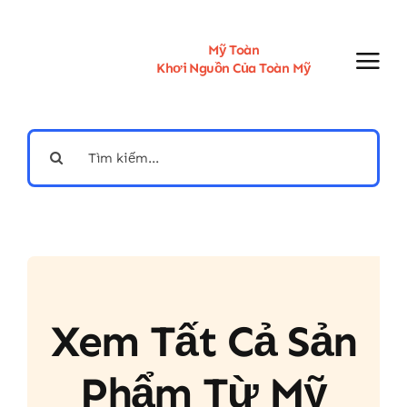
Skip
to
content
Mỹ Toàn
Khơi Nguồn Của Toàn Mỹ
Search
for:
Xem Tất Cả Sản
Phẩm Từ Mỹ