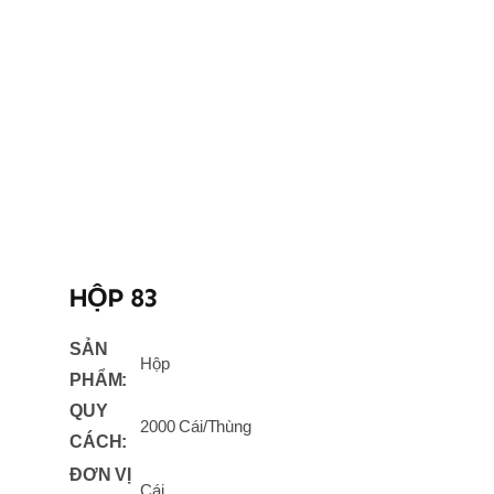
HỘP 83
SẢN
Hộp
PHẨM:
QUY
2000 Cái/Thùng
CÁCH:
ĐƠN VỊ
Cái