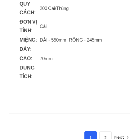
QUY
200 Cái/Thùng
CÁCH:
ĐƠN VỊ
Cái
TÍNH:
MIỆNG:
DÀI - 550mm, RỘNG - 245mm
ĐÁY:
CAO:
70mm
DUNG
TÍCH:
Next
1
2