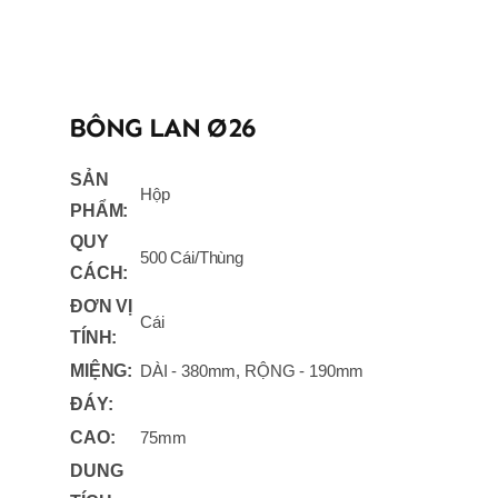
BÔNG LAN Ø26
SẢN
Hộp
PHẨM:
QUY
500 Cái/Thùng
CÁCH:
ĐƠN VỊ
Cái
TÍNH:
MIỆNG:
DÀI - 380mm, RỘNG - 190mm
ĐÁY:
CAO:
75mm
DUNG