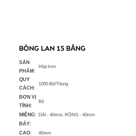
BÔNG LAN 15 BẰNG
SẢN
Hộp trơn
PHẨM:
QUY
1000 Bộ/Thùng
CÁCH:
ĐƠN VỊ
Bộ
TÍNH:
MIỆNG:
DÀI - 40mm, RỘNG - 40mm
ĐÁY:
CAO:
40mm