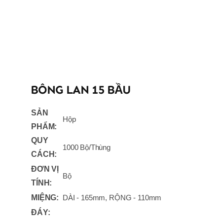
BÔNG LAN 15 BẦU
SẢN
Hộp
PHẨM:
QUY
1000 Bộ/Thùng
CÁCH:
ĐƠN VỊ
Bộ
TÍNH:
MIỆNG:
DÀI - 165mm, RỘNG - 110mm
ĐÁY: