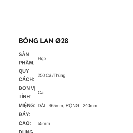
BÔNG LAN Ø28
SẢN
Hộp
PHẨM:
QUY
250 Cái/Thùng
CÁCH:
ĐƠN VỊ
Cái
TÍNH:
MIỆNG:
DÀI - 465mm, RỘNG - 240mm
ĐÁY:
CAO:
55mm
DUNG