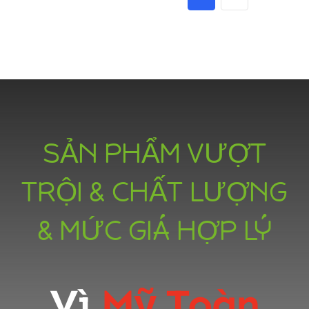
SẢN PHẨM VƯỢT
TRỘI & CHẤT LƯỢNG
& MỨC GIÁ HỢP LÝ
Vì
Mỹ Toàn