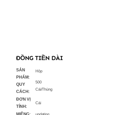
ĐỒNG TIỀN DÀI
SẢN
Hộp
PHẨM:
500
QUY
Cái/Thùng
CÁCH:
ĐƠN VỊ
Cái
TÍNH:
MIỆNG:
updating