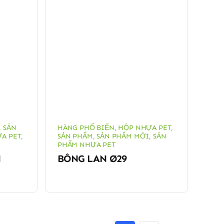
,
SẢN
HÀNG PHỔ BIẾN
,
HỘP NHỰA PET
,
A PET
,
SẢN PHẨM
,
SẢN PHẨM MỚI
,
SẢN
PHẨM NHỰA PET
N
BÔNG LAN Ø29