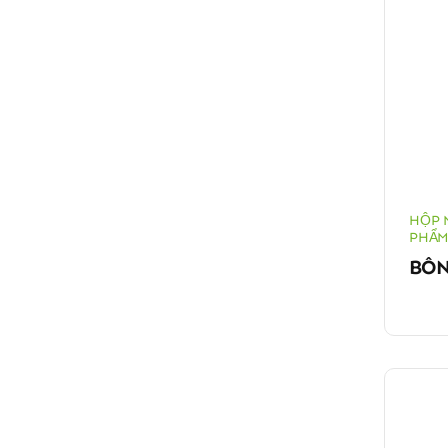
HỘP 
PHẨM
BÔN