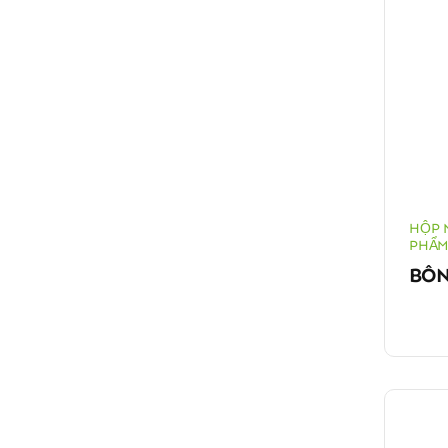
HỘP 
PHẨM
BÔN